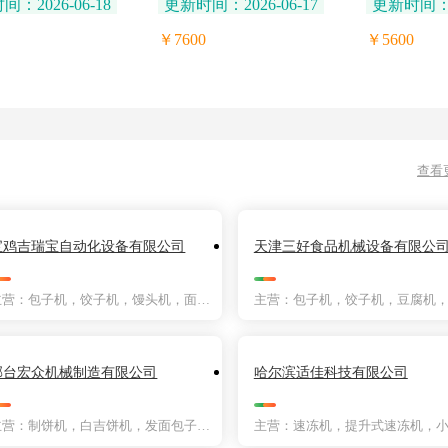
：2026-06-18
更新时间：2026-06-17
更新时间：20
皮机
机
￥7600
￥5600
查看
宝鸡吉瑞宝自动化设备有限公司
天津三好食品机械设备有限公
主营：包子机，饺子机，馒头机，面条机
邢台宏众机械制造有限公司
哈尔滨适佳科技有限公司
主营：制饼机，白吉饼机，发面包子皮机，口福饼机，压饼机，打饼机，馕饼机，披萨饼机