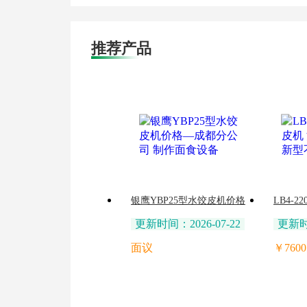
推荐产品
银鹰YBP25型水饺皮机价格
LB4-
—成都分公司 制作面食设
皮机 
更新时间：2026-07-22
更新时间
备
皮机
面议
￥7600