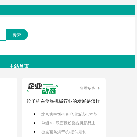
搜索
主站首页
查看更多
饺子机在食品机械行业的发展是怎样
的？
北京烤鸭饼机客户现场试机考察
图
单组260双面撒粉叠皮机新品上
市
微波面条烘干机/提供定制