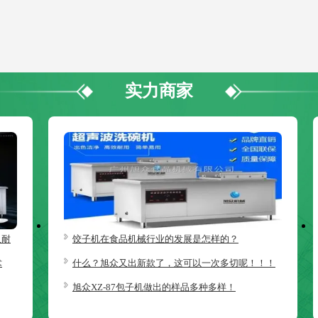
实力商家
久耐
饺子机在食品机械行业的发展是怎样的？
术
什么？旭众又出新款了，这可以一次多切呢！！！
旭众XZ-87包子机做出的样品多种多样！