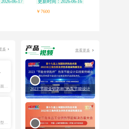
26-06-17
更新时间：2026-06-16
￥7600
更多
查看更多
司
主营：包子机，饺子机，豆腐机，面条机，馒头机
2023“节能金钥匙杯”热泵节能设计
实践案例峰会暨优秀热泵节能设计
应用案例评选颁奖典礼
主营：速冻机，提升式速冻机，小型推进式速冻机，饺子皮机，面食醒发机，体育馆自动升旗系统，馄饨皮机，速冻保鲜