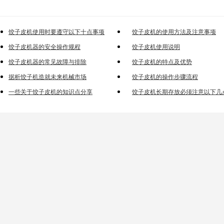
饺子皮机使用时要遵守以下十点事项
饺子皮机的使用方法及注意事项
饺子皮机器的安全操作规程
饺子皮机使用说明
饺子皮机器的常见故障与排除
饺子皮机的特点及优势
据析饺子机造就未来机械市场
饺子皮机的操作步骤流程
一些关于饺子皮机的知识点分享
饺子皮机长期存放必须注意以下几