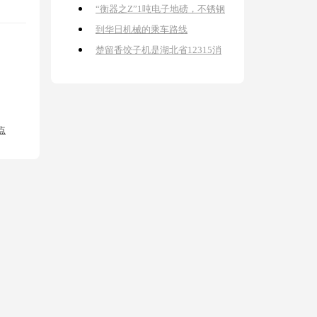
“衡器之Z”1吨电子地磅，不锈钢
电子地磅，不锈钢5吨电子地磅
到华日机械的乘车路线
楚留香饺子机是湖北省12315消
费者协会授予的合格品牌！
点